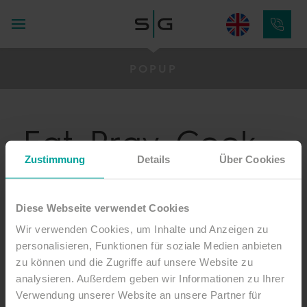
POPUP
Eat, Pray, Cook
Zustimmung
Details
Über Cookies
geht in die
zweite Runde!
Diese Webseite verwendet Cookies
Wir verwenden Cookies, um Inhalte und Anzeigen zu
personalisieren, Funktionen für soziale Medien anbieten
Charity-Dinner mit Live-Cooking und Live-Musik
zu können und die Zugriffe auf unsere Website zu
in der Kirche von St. Peter-Ording – am 31.
analysieren. Außerdem geben wir Informationen zu Ihrer
Oktober 2026.
Verwendung unserer Website an unsere Partner für