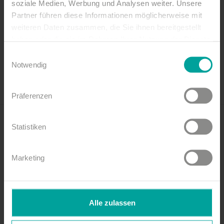
soziale Medien, Werbung und Analysen weiter. Unsere
Partner führen diese Informationen möglicherweise mit
Mehr dazu
weiteren Daten zusammen, die Sie ihnen bereitgestellt
haben oder die sie im Rahmen Ihrer Nutzung der Dienste
gesammelt haben.
Einwilligungsauswahl
Notwendig
Präferenzen
Newsletter abonnieren!
Statistiken
Jetzt anmelden
Marketing
Leichte Sprache
Erklärung zur Barrierefreiheit
Kontakt
Alle zulassen
Datenschutz