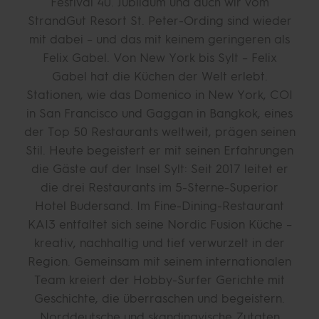
Festival 40. Jubiläum und auch wir vom
StrandGut Resort St. Peter-Ording sind wieder
mit dabei – und das mit keinem geringeren als
Felix Gabel. Von New York bis Sylt – Felix
Gabel hat die Küchen der Welt erlebt.
Stationen, wie das Domenico in New York, COI
in San Francisco und Gaggan in Bangkok, eines
der Top 50 Restaurants weltweit, prägen seinen
Stil. Heute begeistert er mit seinen Erfahrungen
die Gäste auf der Insel Sylt: Seit 2017 leitet er
die drei Restaurants im 5-Sterne-Superior
Hotel Budersand. Im Fine-Dining-Restaurant
KAI3 entfaltet sich seine Nordic Fusion Küche –
kreativ, nachhaltig und tief verwurzelt in der
Region. Gemeinsam mit seinem internationalen
Team kreiert der Hobby-Surfer Gerichte mit
Geschichte, die überraschen und begeistern.
Norddeutsche und skandinavische Zutaten