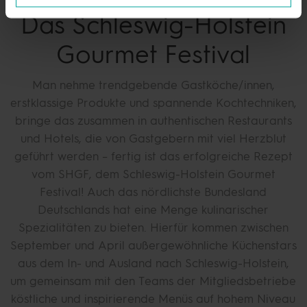
Das Schleswig-Holstein
Gourmet Festival
Man nehme trendgebende Gastköche/innen,
erstklassige Produkte und spannende Kochtechniken,
bringe das zusammen in authentischen Restaurants
und Hotels, die von Gastgebern mit viel Herzblut
geführt werden – fertig ist das erfolgreiche Rezept
vom SHGF, dem Schleswig-Holstein Gourmet
Festival! Auch das nördlichste Bundesland
Deutschlands hat eine Menge kulinarischer
Spezialitäten zu bieten. Hierfür kommen zwischen
September und April außergewöhnliche Küchenstars
aus dem In- und Ausland nach Schleswig-Holstein,
um gemeinsam mit den Teams der Mitgliedsbetriebe
köstliche und inspirierende Menüs auf hohem Niveau