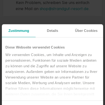
Kein Problem, schreiben Sie uns einfach
eine Mail an
shop@strandgut-resort.de
.
AB
€ 195
PRO PERSON
Zustimmung
Details
Über Cookies
zum Ticketshop
Diese Webseite verwendet Cookies
Wir verwenden Cookies, um Inhalte und Anzeigen zu
personalisieren, Funktionen für soziale Medien anbieten
zu können und die Zugriffe auf unsere Website zu
analysieren. Außerdem geben wir Informationen zu Ihrer
Verwendung unserer Website an unsere Partner für
Auszug aus der SHGF-
soziale Medien, Werbung und Analysen weiter. Unsere
Partner führen diese Informationen möglicherweise mit
Broschüre zur 40. Saison
weiteren Daten zusammen, die Sie ihnen bereitgestellt
haben oder die sie im Rahmen Ihrer Nutzung der Dienste