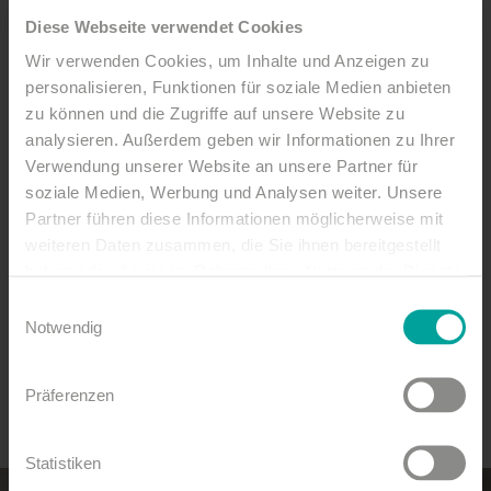
Nordsee gewährt Ihnen bei Buchung einen
Diese Webseite verwendet Cookies
Rabatt von 20% auf den Eintrittspreis in die
Wir verwenden Cookies, um Inhalte und Anzeigen zu
Dünen-Therme.
personalisieren, Funktionen für soziale Medien anbieten
Ruhe trifft Aktivität
zu können und die Zugriffe auf unsere Website zu
analysieren. Außerdem geben wir Informationen zu Ihrer
Wenn Sie nicht nur gern am Strand oder in der
Verwendung unserer Website an unsere Partner für
Dünen-Therme entspannen, sondern auch St.
soziale Medien, Werbung und Analysen weiter. Unsere
Peter-Ording erkunden möchten, dann ist das
Partner führen diese Informationen möglicherweise mit
StrandGut Resort Hotel an der Nordsee der
weiteren Daten zusammen, die Sie ihnen bereitgestellt
ideale Ausgangspunkt für Ihre
haben oder die sie im Rahmen Ihrer Nutzung der Dienste
Freizeitaktivitäten. Der Westküstenpark mit
gesammelt haben.
Einwilligungsauswahl
Deutschlands größter Seehundanlage ist ein
Notwendig
tolles Ausflugsziel für die ganze Familie. Wer
Action sucht, der kann eines der vielen
Präferenzen
Wassersportangebote wahrnehmen.
Statistiken