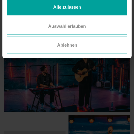
Schwartz & Nite Club
Alle zulassen
Duo)
Auswahl erlauben
Ablehnen