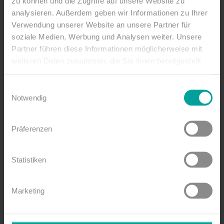
zu können und die Zugriffe auf unsere Website zu
analysieren. Außerdem geben wir Informationen zu Ihrer
Verwendung unserer Website an unsere Partner für
soziale Medien, Werbung und Analysen weiter. Unsere
Partner führen diese Informationen möglicherweise mit
weiteren Daten zusammen, die Sie ihnen bereitgestellt
haben oder die sie im Rahmen Ihrer Nutzung der Dienste
gesammelt haben.
Einwilligungsauswahl
Notwendig
Präferenzen
26. August 2025:
Statistiken
Florian Künstler im
Acoustic Duo
Marketing
(Support: Ferdinand