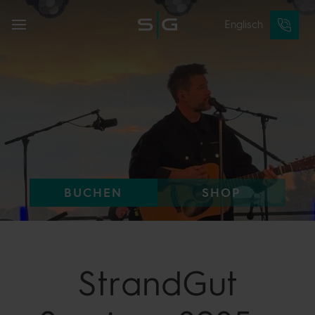
Englisch
BUCHEN
SHOP
StrandGut