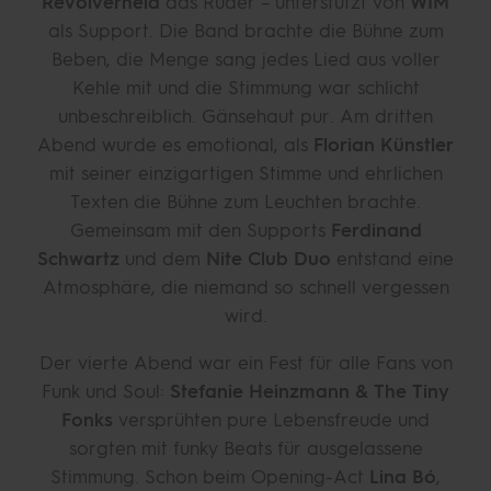
Revolverheld
das Ruder – unterstützt von
WIM
als Support. Die Band brachte die Bühne zum
Beben, die Menge sang jedes Lied aus voller
Kehle mit und die Stimmung war schlicht
unbeschreiblich. Gänsehaut pur. Am dritten
Abend wurde es emotional, als
Florian Künstler
mit seiner einzigartigen Stimme und ehrlichen
Texten die Bühne zum Leuchten brachte.
Gemeinsam mit den Supports
Ferdinand
Schwartz
und dem
Nite Club Duo
entstand eine
Atmosphäre, die niemand so schnell vergessen
wird.
Der vierte Abend war ein Fest für alle Fans von
Funk und Soul:
Stefanie Heinzmann & The Tiny
Fonks
versprühten pure Lebensfreude und
sorgten mit funky Beats für ausgelassene
Stimmung. Schon beim Opening-Act
Lina Bó
,