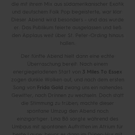
die mit ihrem Mix aus südamerikanischer Exotik
und deutschem Folk Pop begeisterte, war klar:
Dieser Abend wird besonders – und das wurde
er. Das Publikum feierte ausgelassen und ließ
den Applaus weit über St. Peter-Ording hinaus
hallen.
Der fünfte Abend hielt dann eine echte
Überraschung bereit: Nach einem
energiegeladenen Start von
3 Miles To Essex
zogen dunkle Wolken auf, und nach dem ersten
Song von
Frida Gold
zwang uns ein nahendes
Gewitter, nach Drinnen zu wechseln. Doch statt
die Stimmung zu trüben, machte dieser
spontane Umzug den Abend noch
einzigartiger. Lina Bó sorgte während des
Umbaus mit spontanen Auftritten im Atrium für
beste Laune, bevor es dann im Dünen-Hus mit