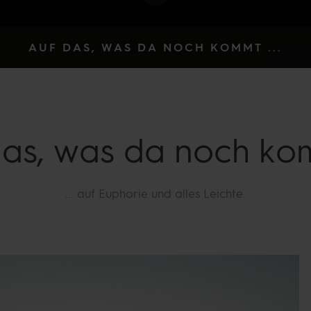
AUF DAS, WAS DA NOCH KOMMT ...
as, was da noch kom
... a
uf Euphorie und alles Leichte.