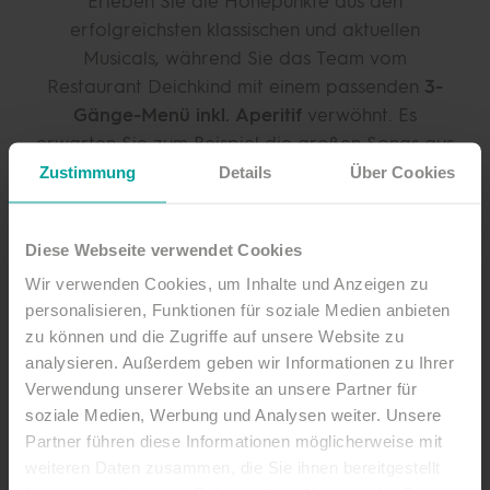
Erleben Sie die Höhepunkte aus den
erfolgreichsten klassischen und aktuellen
Musicals, während Sie das Team vom
Restaurant Deichkind mit einem passenden
3-
Gänge-Menü inkl. Aperitif
verwöhnt. Es
erwarten Sie zum Beispiel die großen Songs aus
„Der König der Löwen“, „Das Phantom der
Zustimmung
Details
Über Cookies
Oper“, „Tanz der Vampire“ oder „Aladdin“.
Tickets erhalten Sie ab sofort
hier in unserem
Diese Webseite verwendet Cookies
Online-Shop
.
Wir verwenden Cookies, um Inhalte und Anzeigen zu
personalisieren, Funktionen für soziale Medien anbieten
Sie möchten über Nacht bleiben? Dann buchen
zu können und die Zugriffe auf unsere Website zu
Sie sich ganz flexibel
hier Ihren Hotelaufenthalt
analysieren. Außerdem geben wir Informationen zu Ihrer
dazu
.
Verwendung unserer Website an unsere Partner für
soziale Medien, Werbung und Analysen weiter. Unsere
Partner führen diese Informationen möglicherweise mit
Was ist inklusive?
weiteren Daten zusammen, die Sie ihnen bereitgestellt