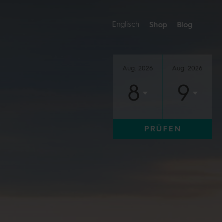
Englisch
Shop
Blog
Aug. 2026
Aug. 2026
8
9