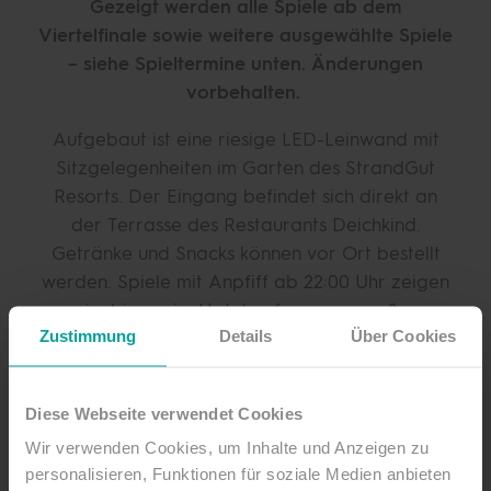
Gezeigt werden alle Spiele ab dem
Viertelfinale sowie weitere ausgewählte Spiele
– siehe Spieltermine unten.
Änderungen
vorbehalten.
Aufgebaut ist eine riesige LED-Leinwand mit
Sitzgelegenheiten im Garten des StrandGut
Resorts. Der Eingang befindet sich direkt an
der Terrasse des Restaurants Deichkind.
Getränke und Snacks können vor Ort bestellt
werden. Spiele mit Anpfiff ab 22:00 Uhr zeigen
wir drinnen im Hotel auf unserer großen
Zustimmung
Details
Über Cookies
Leinwand im Atrium.
Der Eintritt ist frei.
Diese Webseite verwendet Cookies
Das StrandGut Resort und die Tourismus-
Wir verwenden Cookies, um Inhalte und Anzeigen zu
Zentrale freuen sich darauf, gemeinsam mit
personalisieren, Funktionen für soziale Medien anbieten
allen Fans unsere Mannschaft anzufeuern.