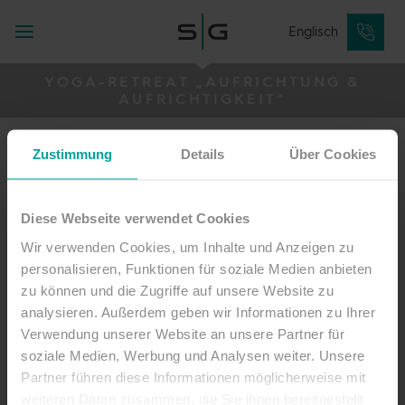
Englisch
YOGA-RETREAT „AUFRICHTUNG &
AUFRICHTIGKEIT“
Zustimmung
Details
Über Cookies
Yoga-Retreat
Diese Webseite verwendet Cookies
„Aufrichtung
&
Wir verwenden Cookies, um Inhalte und Anzeigen zu
personalisieren, Funktionen für soziale Medien anbieten
Aufrichtigkeit“
zu können und die Zugriffe auf unsere Website zu
analysieren. Außerdem geben wir Informationen zu Ihrer
Verwendung unserer Website an unsere Partner für
Dein Yoga Retreat mit Wilma Arndt
soziale Medien, Werbung und Analysen weiter. Unsere
Partner führen diese Informationen möglicherweise mit
weiteren Daten zusammen, die Sie ihnen bereitgestellt