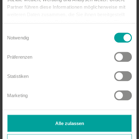
Partner führen diese Informationen möglicherweise mit
weiteren Daten zusammen, die Sie ihnen bereitgestellt
E-Mail
haben oder die sie im Rahmen Ihrer Nutzung der Dienste
gesammelt haben.
Einwilligungsauswahl
Notwendig
Telefon
Präferenzen
Statistiken
Marketing
Anreise
Alle zulassen
Abreise