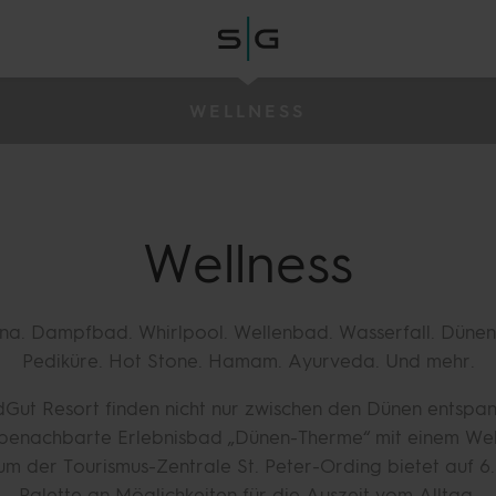
WELLNESS
Wellness
una. Dampfbad. Whirlpool. Wellenbad. Wasserfall. Dünen
Pediküre. Hot Stone. Hamam. Ayurveda. Und mehr.
dGut Resort finden nicht nur zwischen den Dünen entsp
benachbarte Erlebnisbad „Dünen-Therme“ mit einem Wel
um der Tourismus-Zentrale St. Peter-Ording bietet auf 
Palette an Möglichkeiten für die Auszeit vom Alltag.