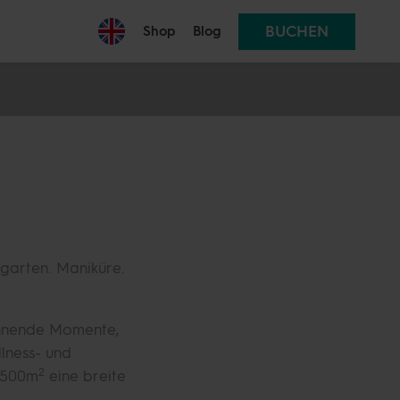
BUCHEN
Shop
Blog
garten. Maniküre.
annende Momente,
lness- und
2
6.500m
eine breite