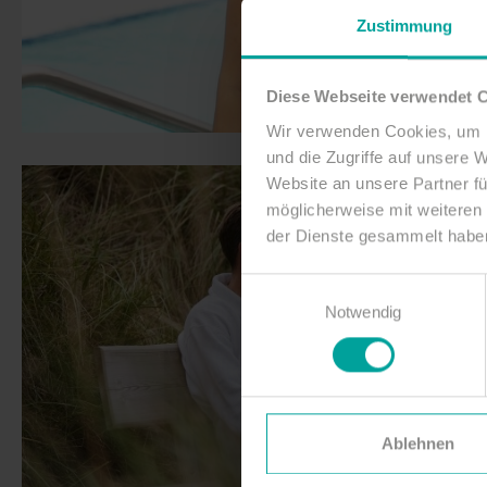
Zustimmung
Diese Webseite verwendet 
Wir verwenden Cookies, um I
und die Zugriffe auf unsere 
Website an unsere Partner fü
möglicherweise mit weiteren
der Dienste gesammelt habe
Einwilligungsauswahl
Notwendig
Ablehnen