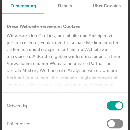
Zustimmung
Details
Über Cookies
Fußball live im
Diese Webseite verwendet Cookies
Wir verwenden Cookies, um Inhalte und Anzeigen zu
StrandGut
personalisieren, Funktionen für soziale Medien anbieten
zu können und die Zugriffe auf unsere Website zu
Resort St.
Peter-
analysieren. Außerdem geben wir Informationen zu Ihrer
Verwendung unserer Website an unsere Partner für
Ording
soziale Medien, Werbung und Analysen weiter. Unsere
Partner führen diese Informationen möglicherweise mit
weiteren Daten zusammen, die Sie ihnen bereitgestellt
In unserem Atrium im StrandGut Resort St.
haben oder die sie im Rahmen Ihrer Nutzung der Dienste
Peter-Ording zeigen wir alle Top Fußballspiele
gesammelt haben.
Einwilligungsauswahl
live auf unserer großen LED-Leinwand (in der
Notwendig
Regel 1. Bundesliga, 2. Bundesliga, Champions
League, Europa League, Conference League
Präferenzen
sowie ausgewählte Länderspiele). Für Bier und