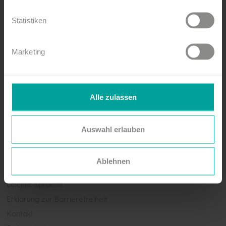
kühle Drinks sorgt unsere Deichkind-Crew.
Statistiken
Kommt einfach vorbei und fiebert mit, natürlich
kostenlos!
Marketing
Alle zulassen
Auswahl erlauben
Newsletter abonnieren!
Jetzt anmelden
Ablehnen
Leichte Sprache
Erklärung zur Barrierefreiheit
Kontakt