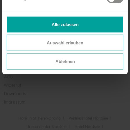
Newsletter abonnieren!
Alle zulassen
Jetzt anmelden
Auswahl erlauben
Leichte Sprache
Erklärung zur Barrierefreiheit
Kontakt
Ablehnen
Datenschutz
AGB
Widerruf
Downloads
Impressum
Hotel in St. Peter-Ording
Wellnesshotel Nordsee
Urlaub an der Nordsee
Hotel Nordsee