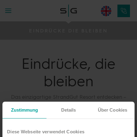
EINDRÜCKE DIE BLEIBEN
Eindrücke,
die
bleiben
Das einzigartige StrandGut Resort entdecken –
ganz nach dem Motto: Lifestyle trifft Nordsee.
Zustimmung
Details
Über Cookies
Wir nehmen Sie mit auf eine Reise an die Küste.
Zwischen Dünenmeer und Wellenrauschen.
Saunawonne und Tiefenentspannung. Frei sein,
Diese Webseite verwendet Cookies
wohlfühlen und einfach mal die Seele baumeln