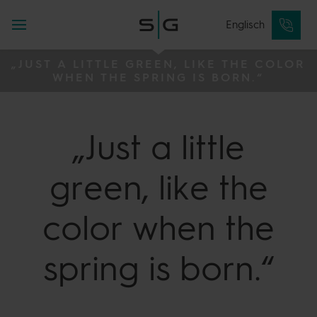
Englisch
„JUST A LITTLE GREEN, LIKE THE COLOR
WHEN THE SPRING IS BORN.“
„Just a little
green, like the
color when the
spring is born.“