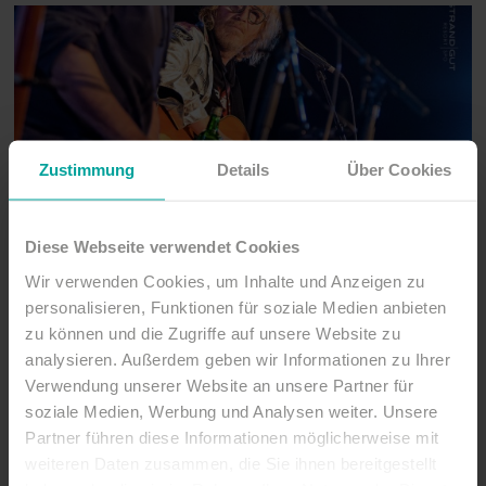
Zustimmung
Details
Über Cookies
Diese Webseite verwendet Cookies
Wir verwenden Cookies, um Inhalte und Anzeigen zu
personalisieren, Funktionen für soziale Medien anbieten
zu können und die Zugriffe auf unsere Website zu
analysieren. Außerdem geben wir Informationen zu Ihrer
Verwendung unserer Website an unsere Partner für
soziale Medien, Werbung und Analysen weiter. Unsere
Partner führen diese Informationen möglicherweise mit
weiteren Daten zusammen, die Sie ihnen bereitgestellt