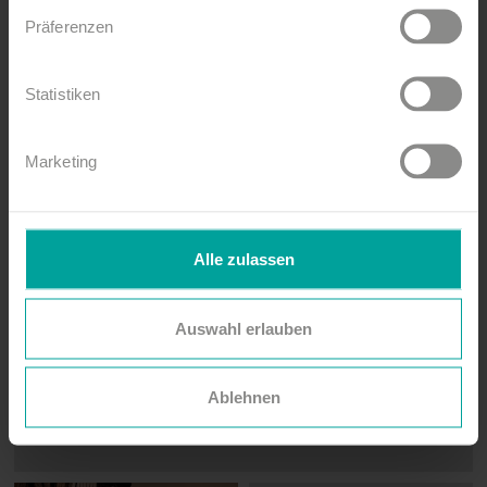
Präferenzen
„Eine Zeit, die gut für
Statistiken
hundert Leben reicht.“
Marketing
Alle zulassen
Auswahl erlauben
Ablehnen