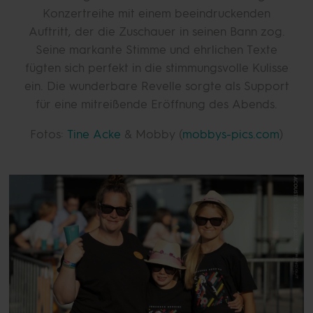
Konzertreihe mit einem beeindruckenden
Auftritt, der die Zuschauer in seinen Bann zog.
Seine markante Stimme und ehrlichen Texte
fügten sich perfekt in die stimmungsvolle Kulisse
ein. Die wunderbare Revelle sorgte als Support
für eine mitreißende Eröffnung des Abends.
Fotos:
Tine Acke
& Mobby (
mobbys-pics.com
)