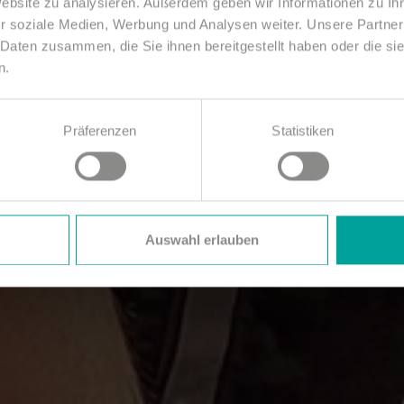
Website zu analysieren. Außerdem geben wir Informationen zu I
r soziale Medien, Werbung und Analysen weiter. Unsere Partner
 Daten zusammen, die Sie ihnen bereitgestellt haben oder die s
n.
Präferenzen
Statistiken
Auswahl erlauben