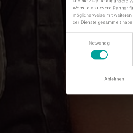
und die Zugriffe auf unsere 
Website an unsere Partner fü
möglicherweise mit weiteren
der Dienste gesammelt habe
Einwilligungsauswahl
Notwendig
Ablehnen