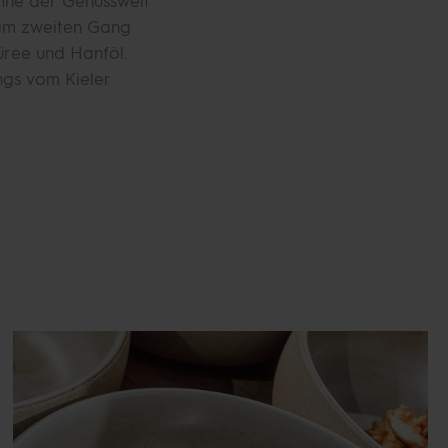
ühne der Genusswelt
, im zweiten Gang
üree und Hanföl.
ngs vom Kieler