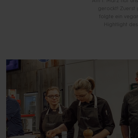
Am 1. März hat uns
gerockt! Zuerst 
folgte ein vega
Hightlight de