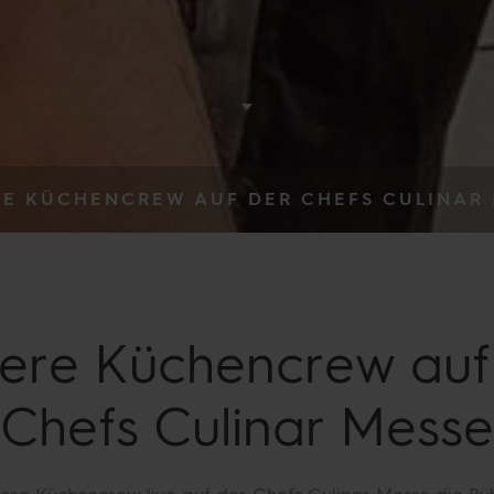
E KÜCHENCREW AUF DER CHEFS CULINAR
ere
Küchencrew
auf
Chefs Culinar Messe