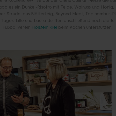
ere Küchencrew live auf der Chefs Culinar Messe die B
gab es ein Dunkel-Risotto mit Feige, Walnuss und Honig
ner Strudel aus Blätterteig, Beyond Meat, Topinambur-P
s Tages: Lille und Laura durften anschließend noch die Ju
Fußballverein
Holstein Kiel
beim Kochen unterstützen.