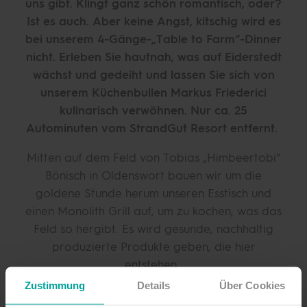
uns gibt. Klingt ganz schön romantisch, oder?
Ist es auch. Aber keine Angst, kitschig wird es
bei unserem 4-Gänge-„Table to Farm“-Dinner
nicht. Erleben Sie hautnah, was auf Eiderstedt
wächst und gedeiht und lassen Sie sich von
unserem Küchenbullen Markus Friederici
kulinarisch verwöhnen. Nur ca. 25
Autominuten vom StrandGut Resort entfernt.
Mitten auf dem Feld von Tobias „Himbeertobi“
Bönisch in Oldenswort bauen wir um die
goldene Stunde herum unseren Esstisch und
einen Monolith Grill auf, um zu kochen, was das
Feld so hergibt. Es wird gesunde, nachhaltig
produzierte Produkte geben, die hier
entstehen.
Zustimmung
Details
Über Cookies
Markus Friederici, Küchendirektor im StrandGut