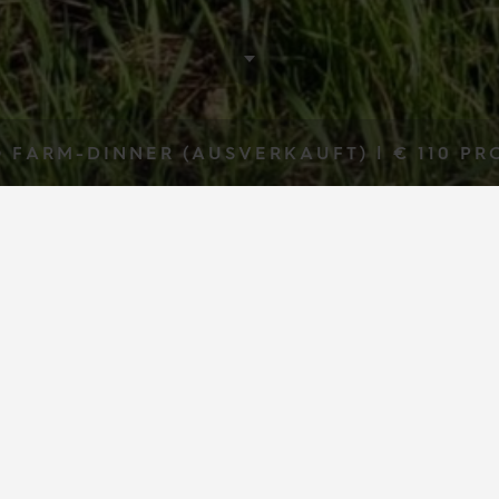
O FARM-DINNER (AUSVERKAUFT) |
€ 110
PR
Table to
Farm-Dinne
(ausverkauft)
mitten auf einem Feld in Oldenswort (Eider
StrandGut Resort & Himbeertobi