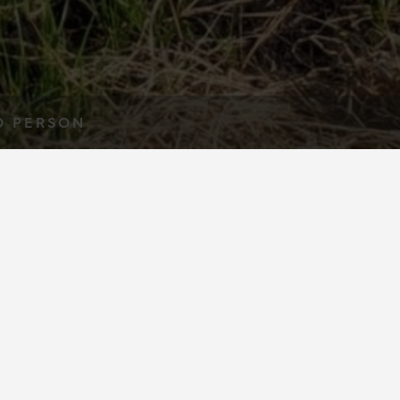
O PERSON
r
stedt) mit dem