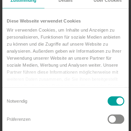
Unsere Angebote für Sie:
Diese Webseite verwendet Cookies
Silvesterparty
Wir verwenden Cookies, um Inhalte und Anzeigen zu
Silvesterparty mit DJ inkl.
personalisieren, Funktionen für soziale Medien anbieten
Getränkeauswahl und
zu können und die Zugriffe auf unsere Website zu
Mitternachtssnack-Buffet
analysieren. Außerdem geben wir Informationen zu Ihrer
Erwachsene 99 €, Kids (bis 11 Jahre) 65
Verwendung unserer Website an unsere Partner für
€
soziale Medien, Werbung und Analysen weiter. Unsere
Partner führen diese Informationen möglicherweise mit
Beginn 21:30 Uhr
weiteren Daten zusammen, die Sie ihnen bereitgestellt
Silvesterparty mit Buffet
haben oder die sie im Rahmen Ihrer Nutzung der Dienste
gesammelt haben.
Einwilligungsauswahl
Silvesterparty mit DJ inkl.
Notwendig
Getränkeauswahl und
Mitternachtssnack-Buffet
inkl. Silvester-Tischbuffet in unseren
Präferenzen
Eventräumen an großen runden 8er-