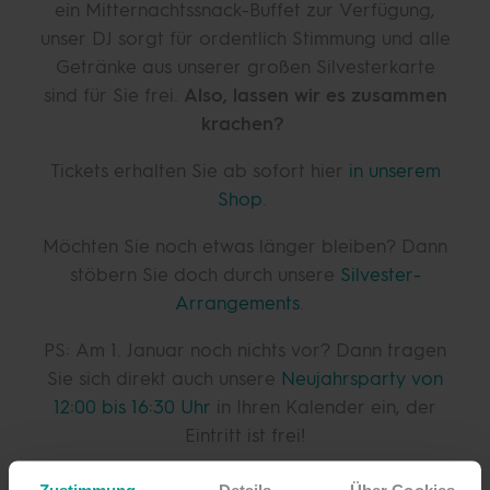
ein Mitternachtssnack-Buffet zur Verfügung,
unser DJ sorgt für ordentlich Stimmung und alle
Getränke aus unserer großen Silvesterkarte
sind für Sie frei.
Also, lassen wir es zusammen
krachen?
Tickets erhalten Sie ab sofort hier
in unserem
Shop
.
Möchten Sie noch etwas länger bleiben? Dann
stöbern Sie doch durch unsere
Silvester-
Arrangements
.
PS: Am 1. Januar noch nichts vor? Dann tragen
Sie sich direkt auch unsere
Neujahrsparty von
12:00 bis 16:30 Uhr
in Ihren Kalender ein, der
Eintritt ist frei!
Zustimmung
Details
Über Cookies