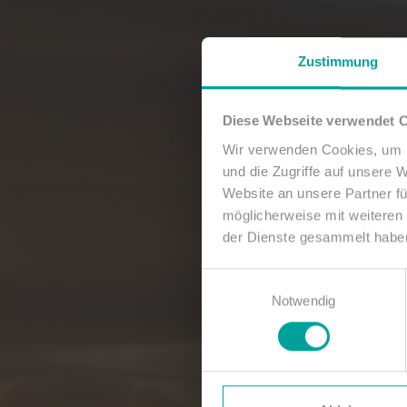
Zustimmung
Diese Webseite verwendet 
Wir verwenden Cookies, um I
und die Zugriffe auf unsere 
Website an unsere Partner fü
möglicherweise mit weiteren
der Dienste gesammelt habe
Einwilligungsauswahl
Notwendig