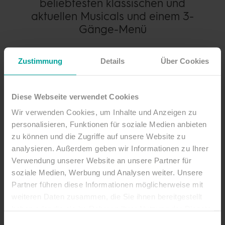
beliebtesten klassischen und
aktuellen Musicals
und einem 3-
Gänge-Menü
Wenn Sie Musicals lieben und einen ganzen
Zustimmung
Details
Über Cookies
Abend in himmlischen Melodien schwelgen
möchten, dann sind Sie beim Musical-Dinner
Diese Webseite verwendet Cookies
genau richtig. Vergessen Sie für einige Stunden
den Alltag und genießen Sie Ihre
Wir verwenden Cookies, um Inhalte und Anzeigen zu
personalisieren, Funktionen für soziale Medien anbieten
Lieblingslieder. Die professionellen Musical-
zu können und die Zugriffe auf unsere Website zu
Darsteller in originalgetreuen Kostümen
analysieren. Außerdem geben wir Informationen zu Ihrer
bringen den Glanz der großen Shows in
Verwendung unserer Website an unsere Partner für
greifbare Nähe. Das Team vom Restaurant
soziale Medien, Werbung und Analysen weiter. Unsere
Deichkind im StrandGut Resort verwöhnt Sie
Partner führen diese Informationen möglicherweise mit
währenddessen mit einem passenden 3-Gänge-
weiteren Daten zusammen, die Sie ihnen bereitgestellt
Menü inkl. Aperitif.
haben oder die sie im Rahmen Ihrer Nutzung der Dienste
gesammelt haben.
Einwilligungsauswahl