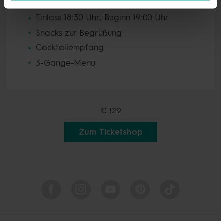
Musicals
Einlass 18:30 Uhr, Beginn 19:00 Uhr
Snacks zur Begrüßung
Cocktailempfang
3-Gänge-Menü
€ 129
Zum Ticketshop