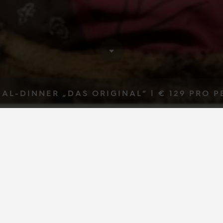
AL-DINNER „DAS ORIGINAL“ |
€ 129
PRO P
cal-Dinner
„Das
Orig
12.12.2026 (19:00)
nds erfolgreichste Dinner Show - noch nie 