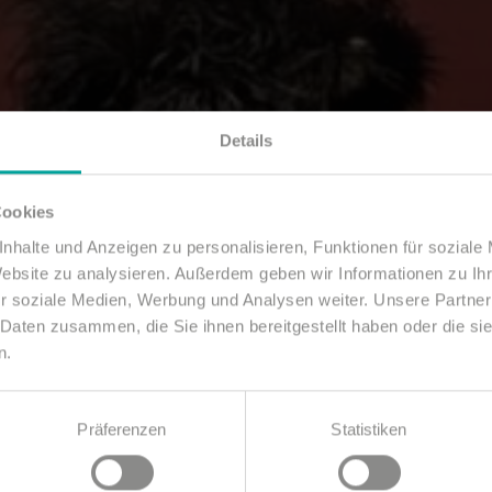
Details
Cookies
nhalte und Anzeigen zu personalisieren, Funktionen für soziale
Website zu analysieren. Außerdem geben wir Informationen zu I
r soziale Medien, Werbung und Analysen weiter. Unsere Partner
 Daten zusammen, die Sie ihnen bereitgestellt haben oder die s
n.
Präferenzen
Statistiken