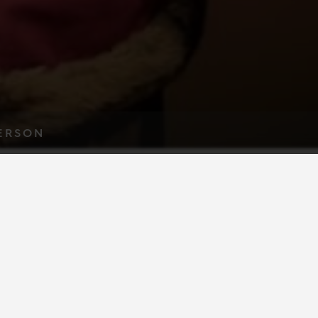
ERSON
inal“
war Musical so