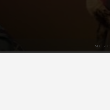
MUSIC
Musi
Norddeutschla