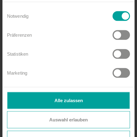
haben oder die sie im Rahmen Ihrer Nutzung der Dienste
Über Beyond The
gesammelt haben.
Einwilligungsauswahl
Notwendig
Black
Präferenzen
Die Band Beyond the Black um Sängerin
Jennifer Haben begeistert seit Jahren Fans
weltweit. Nach ihrem selbstbetitelten Album
Statistiken
Beyond The Black (Platz 2 der deutschen
Albumcharts, 2023) tourte die Band
Marketing
international, unter anderem in Australien,
Neuseeland und Lateinamerika, und spielte auf
Festivals wie Wacken Open Air, Hellfest und
Graspop. 2025 steht ganz im Zeichen ihres
Alle zulassen
sechsten Studioalbums Break The Silence, das
am 9. Januar 2026 erscheint. Mit kraftvollen
Auswahl erlauben
Metal-Hymnen, emotionalen Balladen und
einem exklusiven Live-Setup verspricht Beyond