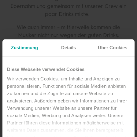
übernahm und gemeinsam mit unserer Crew ein
paar Drinks mixte.
Wie auch immer – mittlerweile kommen die
Musiker nicht nur wegen der guten Drinks,
sondern um einmal im Jahr bei unseren
Zustimmung
Details
Über Cookies
StrandGut Sessions auf der schönsten
Naturbühne Deutschlands ein kleines, intimes
Live-Konzert zu geben. 2026 sind folgende
Diese Webseite verwendet Cookies
Künstler am Start:
Johannes Oerding, Wincent
Wir verwenden Cookies, um Inhalte und Anzeigen zu
Weiss, Max Giesinger, Beyond The Black und
personalisieren, Funktionen für soziale Medien anbieten
Wolfgang Niedecken (BAP) mit Band
. Auch
zu können und die Zugriffe auf unsere Website zu
unser beliebter
Family Day
für Groß und Klein
analysieren. Außerdem geben wir Informationen zu Ihrer
mit freiem Eintritt findet wieder statt –
Verwendung unserer Website an unsere Partner für
Wilhelmine
und
Lina Bó
stehen hier bereits als
soziale Medien, Werbung und Analysen weiter. Unsere
erste Acts fest.
Partner führen diese Informationen möglicherweise mit
weiteren Daten zusammen, die Sie ihnen bereitgestellt