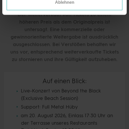
The Black ein unvergessliches Konzerterlebnis.
Ablehnen
Der Weiterverkauf von Tickets zu einem
höheren Preis als dem Originalpreis ist
untersagt. Eine kommerzielle oder
gewinnorientierte Weitergabe ist ausdrücklich
ausgeschlossen. Bei Verstößen behalten wir
uns vor, entsprechend weiterverkaufte Tickets
zu stornieren und ihre Gültigkeit aufzuheben.
Auf einen Blick:
Live-Konzert von Beyond the Black
(Exclusive Beach Session)
Support: Full Metal Hüby
am 20. August 2026, Einlass 17:30 Uhr an
der Terrasse unseres Restaurants