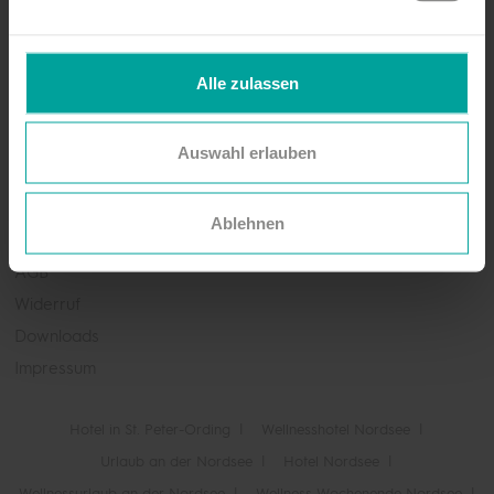
Newsletter abonnieren!
Jetzt anmelden
Alle zulassen
Leichte Sprache
Auswahl erlauben
Erklärung zur Barrierefreiheit
Kontakt
Ablehnen
Datenschutz
AGB
Widerruf
Downloads
Impressum
Hotel in St. Peter-Ording
Wellnesshotel Nordsee
Urlaub an der Nordsee
Hotel Nordsee
Wellnessurlaub an der Nordsee
Wellness Wochenende Nordsee