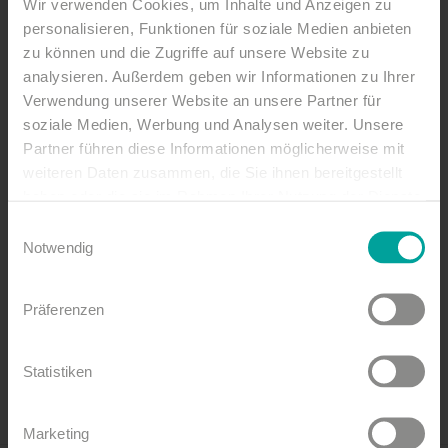
Cup
Wir verwenden Cookies, um Inhalte und Anzeigen zu
personalisieren, Funktionen für soziale Medien anbieten
zu können und die Zugriffe auf unsere Website zu
20.06.2025
-
22.06.2025
analysieren. Außerdem geben wir Informationen zu Ihrer
2025 findet das erstes Beachhandball Turnier in
Verwendung unserer Website an unsere Partner für
Sankt Peter Ording statt.
soziale Medien, Werbung und Analysen weiter. Unsere
Partner führen diese Informationen möglicherweise mit
Es erwartet euch ein Wochenende voller
weiteren Daten zusammen, die Sie ihnen bereitgestellt
Handballspaß am Strand von St. Peter-Ording
haben oder die sie im Rahmen Ihrer Nutzung der Dienste
Foto: Ballfreunde
gesammelt haben.
Einwilligungsauswahl
Notwendig
Eine Veranstaltung der Tourismus-Zentrale St.
Peter-Ording.
Präferenzen
Statistiken
Marketing