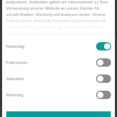
analysieren. Außerdem geben wir Informationen zu Ihrer
Verwendung unserer Website an unsere Partner für
soziale Medien, Werbung und Analysen weiter. Unsere
Fragen Sie unverbindlich
Partner führen diese Informationen möglicherweise mit
weiteren Daten zusammen, die Sie ihnen bereitgestellt
an:
haben oder die sie im Rahmen Ihrer Nutzung der Dienste
gesammelt haben.
Anrede
Einwilligungsauswahl
Notwendig
Präferenzen
Vorname
Statistiken
Nachname
Marketing