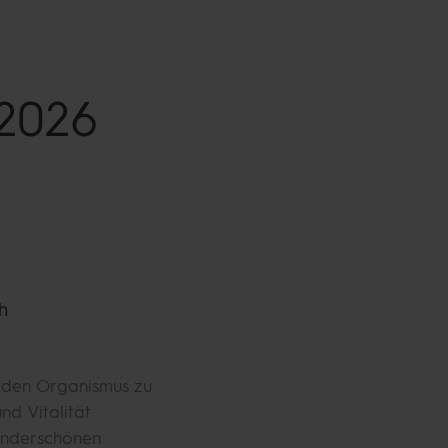
2026
h
d den Organismus zu
nd Vitalität
underschönen