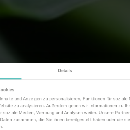
Details
Cookies
nhalte und Anzeigen zu personalisieren, Funktionen für soziale
Website zu analysieren. Außerdem geben wir Informationen zu I
r soziale Medien, Werbung und Analysen weiter. Unsere Partner
 Daten zusammen, die Sie ihnen bereitgestellt haben oder die s
n.