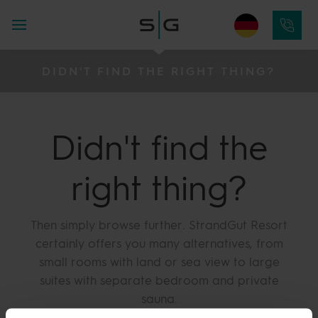
DIDN'T FIND THE RIGHT THING?
Didn't find the
right thing?
Then simply browse further. StrandGut Resort
certainly offers you many alternatives, from
small rooms with land or sea view to large
suites with separate bedroom and private
sauna.