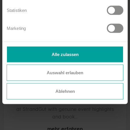
Statistiken
Marketing
Alle zulassen
Auswahl erlauben
Specials & packages
Ablehnen
On selected dates, you can combine your stay
at StrandGut with genuine event highlights
and book…
mehr erfahren