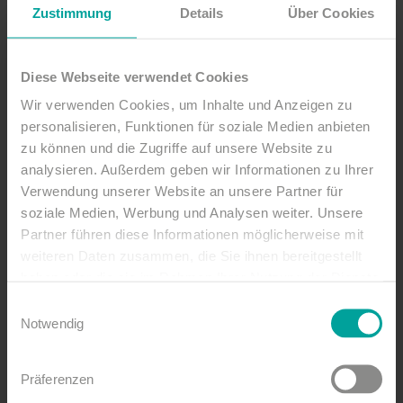
Zustimmung
Details
Über Cookies
Diese Webseite verwendet Cookies
Wir verwenden Cookies, um Inhalte und Anzeigen zu
personalisieren, Funktionen für soziale Medien anbieten
Event calendar
zu können und die Zugriffe auf unsere Website zu
analysieren. Außerdem geben wir Informationen zu Ihrer
What’s happening in St. Peter-Ording? Quite a
Verwendung unserer Website an unsere Partner für
soziale Medien, Werbung und Analysen weiter. Unsere
bit, of course! Events take place in and
Partner führen diese Informationen möglicherweise mit
around the…
weiteren Daten zusammen, die Sie ihnen bereitgestellt
mehr erfahren
haben oder die sie im Rahmen Ihrer Nutzung der Dienste
gesammelt haben.
Einwilligungsauswahl
Notwendig
Präferenzen