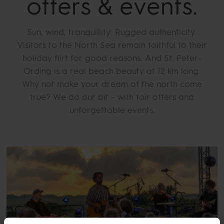
offers & events.
Sun, wind, tranquillity. Rugged authenticity.
Visitors to the North Sea remain faithful to their
holiday flirt for good reasons. And St. Peter-
Ording is a real beach beauty at 12 km long.
Why not make your dream of the north come
true? We do our bit – with fair offers and
unforgettable events.